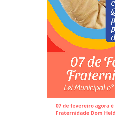
07 de fevereiro agora é
Fraternidade Dom Hel