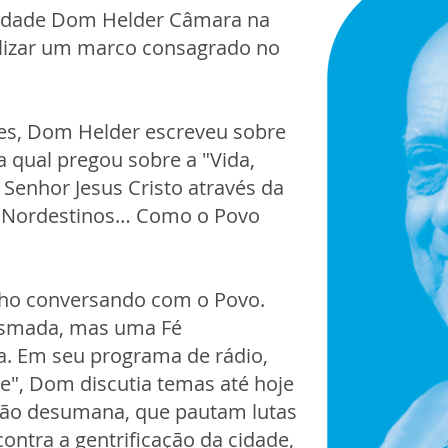
nidade Dom Helder Câmara na
alizar um marco consagrado no
es, Dom Helder escreveu sobre
a qual pregou sobre a "Vida,
Senhor Jesus Cristo através da
s Nordestinos… Como o Povo
lho conversando com o Povo.
esmada, mas uma Fé
a. Em seu programa de rádio,
e", Dom discutia temas até hoje
ção desumana, que pautam lutas
contra a gentrificação da cidade,