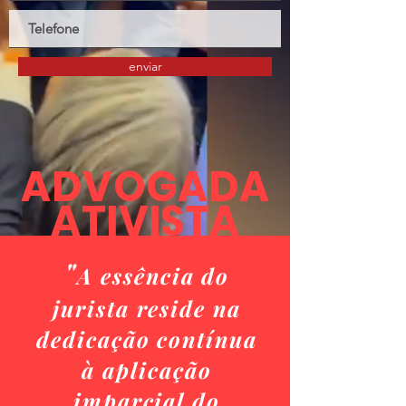
enviar
ADVOGADA
ATIVISTA
"
A essência do
jurista reside na
dedicação contínua
à aplicação
imparcial do