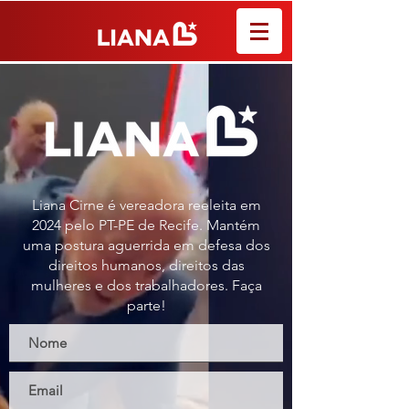
Liana Cirne é vereadora reeleita em
2024 pelo PT-PE de Recife. Mantém
uma postura aguerrida em defesa dos
direitos humanos, direitos das
mulheres e dos trabalhadores. Faça
parte!