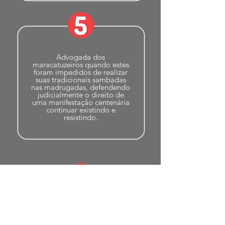
Advogada dos
maracatuzeiros quando estes
foram impedidos de realizar
suas tradicionais sambadas
nas madrugadas, defendendo
judicialmente o direito de
uma manifestação centenária
continuar existindo e
resistindo.
Ingressou com ação popular
para garantir o cumprimento
da legislação que determina a