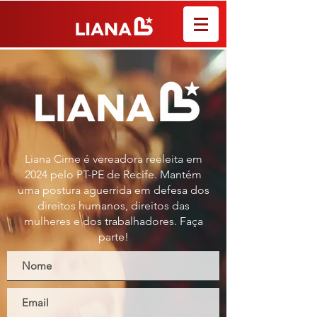
Liana Cirne é vereadora reeleita em
2024 pelo PT-PE de Recife. Mantém
uma postura aguerrida em defesa dos
direitos humanos, direitos das
mulheres e dos trabalhadores. Faça
parte!