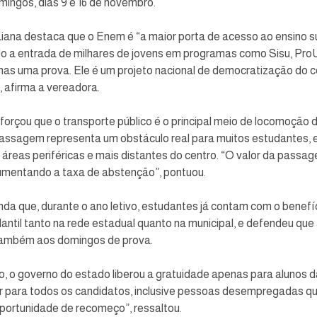
ingos, dias 9 e 16 de novembro.
ana destaca que o Enem é “a maior porta de acesso ao ensino su
ndo a entrada de milhares de jovens em programas como Sisu, ProUn
as uma prova. Ele é um projeto nacional de democratização do 
, afirma a vereadora.
forçou que o transporte público é o principal meio de locomoção 
passagem representa um obstáculo real para muitos estudantes, 
áreas periféricas e mais distantes do centro. “O valor da passa
umentando a taxa de abstenção”, pontuou.
nda que, durante o ano letivo, estudantes já contam com o benefíc
til tanto na rede estadual quanto na municipal, e defendeu que 
também aos domingos de prova.
ar para todos os candidatos, inclusive pessoas desempregadas q
ortunidade de recomeço”, ressaltou.