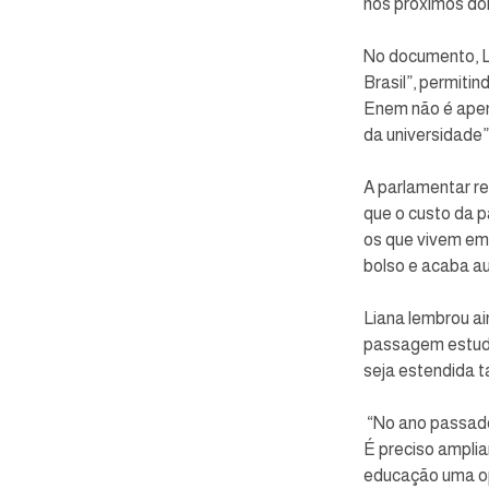
nos próximos dom
No documento, Li
Brasil”, permiti
Enem não é apen
da universidade”
A parlamentar re
que o custo da 
os que vivem em 
bolso e acaba a
Liana lembrou ai
passagem estudan
seja estendida 
 “No ano passado, o governo do estado liberou a gratuidade apenas para alunos da rede estadual. 
É preciso ampli
educação uma op