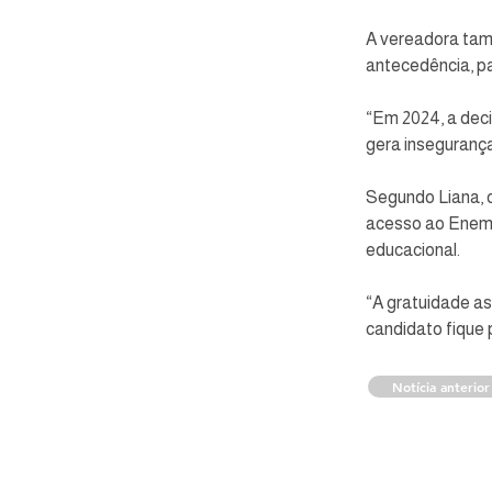
A vereadora tam
antecedência, pa
“Em 2024, a deci
gera insegurança
Segundo Liana, o
acesso ao Enem, 
educacional.
“A gratuidade a
candidato fique p
Notícia anterior