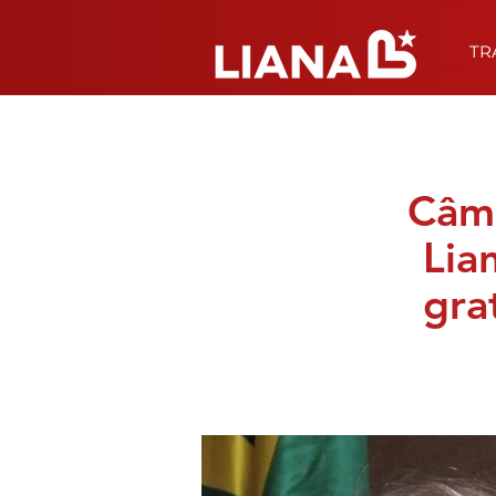
TR
Câma
Lia
gra