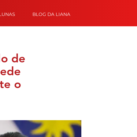
LUNAS
BLOG DA LIANA
lo de
pede
te o