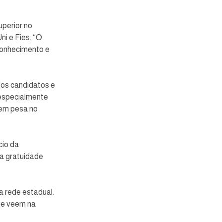
perior no 
i e Fies. “O 
conhecimento e 
dos candidatos e 
especialmente 
gem pesa no 
io da 
a gratuidade 
ue veem na 