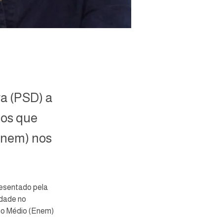
ra (PSD) a
tos que
Enem) nos
resentado pela 
dade no 
no Médio (Enem) 