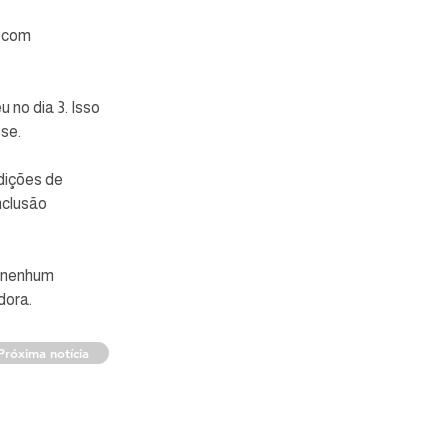
 com 
 no dia 3. Isso 
sse.
dições de 
nclusão 
 nenhum 
dora.
Próxima notícia