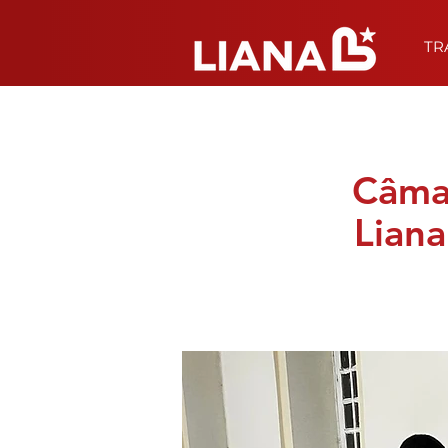
TR
Câmar
Liana