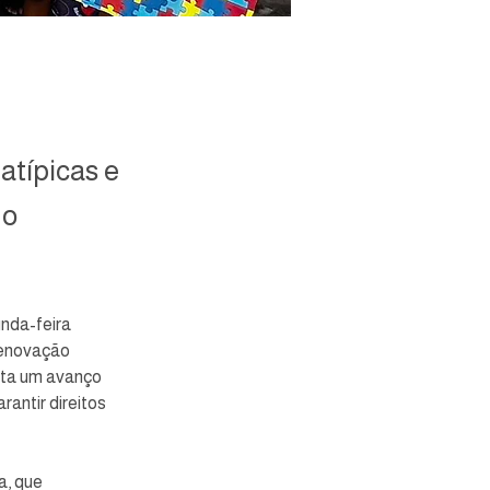
atípicas e
no
nda-feira 
renovação 
nta um avanço 
antir direitos 
, que 