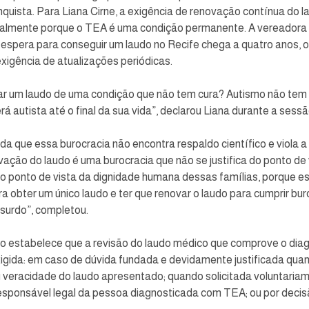
quista. Para Liana Cirne, a exigência de renovação contínua do l
ecialmente porque o TEA é uma condição permanente. A vereadora 
spera para conseguir um laudo no Recife chega a quatro anos, o 
xigência de atualizações periódicas.
ar um laudo de uma condição que não tem cura? Autismo não tem
rá autista até o final da sua vida”, declarou Liana durante a sessã
da que essa burocracia não encontra respaldo científico e viola a
vação do laudo é uma burocracia que não se justifica do ponto de v
 do ponto de vista da dignidade humana dessas famílias, porque es
a obter um único laudo e ter que renovar o laudo para cumprir bur
surdo”, completou.
o estabelece que a revisão do laudo médico que comprove o dia
gida: em caso de dúvida fundada e devidamente justificada quan
 veracidade do laudo apresentado; quando solicitada voluntariam
responsável legal da pessoa diagnosticada com TEA; ou por decisão