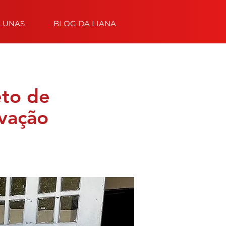
LUNAS
BLOG DA LIANA
eto de
ovação