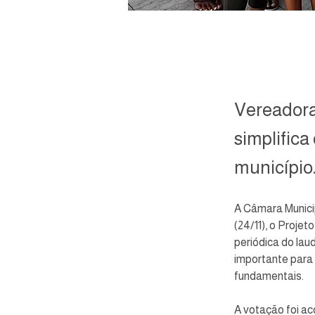
Vereadora
simplifica
município
A Câmara Munici
(24/11), o Proje
periódica do lau
importante para 
fundamentais.
A votação foi ac