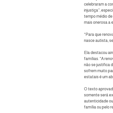
celebraram a con
injustiça”, esp
tempo médio de e
mais onerosa a e
“Para que renov
nasce autista, se
Ela destacou ain
famílias. “A reno
não se justifica
sofrem muito par
estatais é um ab
O texto aprovad
somente será exi
autenticidade ou
família ou pelo 