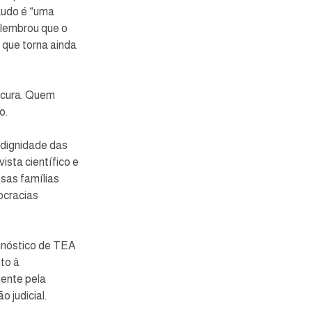
audo é “uma 
lembrou que o 
que torna ainda 
 cura. Quem 
o. 
 dignidade das 
ista científico e 
sas famílias 
ocracias 
gnóstico de TEA 
to à 
ente pela 
 judicial.