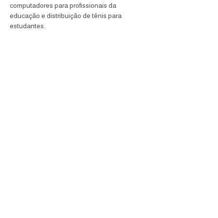
computadores para profissionais da 
educação e distribuição de tênis para 
estudantes.
Também foram contempladas ações para o 
enfrentamento à violência contra as 
mulheres; fortalecimento e ampliação da 
proteção social básica; políticas voltadas 
para pessoas autistas; e expansão da rede 
de acolhimento e proteção de crianças e 
adolescentes.
As emendas ainda abrangem eixos como 
mobilidade urbana, direito à cidade, cultura, 
meio ambiente, direitos humanos e políticas 
para a população LGBTQIA+.
Próxima notícia
Notícia anterior