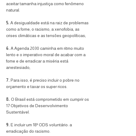
aceitar tamanha injustiça como fenômeno 
natural.
5.
 A desigualdade está na raiz de problemas 
como a fome, o racismo, a xenofobia, as 
crises climáticas e as tensões geopolíticas; 
6.
 A Agenda 2030 caminha em ritmo muito 
lento e o imperativo moral de acabar com a 
fome e de erradicar a miséria está 
anestesiado; 
7.
 Para isso, é preciso incluir o pobre no 
orçamento e taxar os super ricos.
8.
 O Brasil está comprometido em cumprir os 
17 Objetivos de Desenvolvimento 
Sustentável. 
9.
 E incluir um 18º ODS voluntário: a 
erradicação do racismo. 