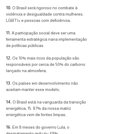
10.
 O Brasil será rigoroso no combate à 
violência e desigualdade contra mulheres, 
LGBTI+ e pessoas com deficiência; 
11.
 A participação social deve ser uma 
ferramenta estratégica nana implementação 
de políticas públicas.
12.
 Os 10% mais ricos da população são 
responsáveis por cerca de 50% do carbono 
lançado na atmosfera; 
13.
 Os países em desenvolvimento não 
aceitam manter esse modelo; 
14.
 O Brasil está na vanguarda da transição 
energética; 15. 87% da nossa matriz 
energética vem de fontes limpas; 
16.
 Em 8 meses do governo Lula, o 
desmatamento reduziu 48%; 