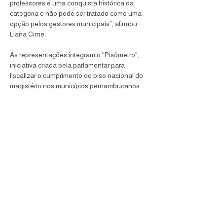
professores é uma conquista histórica da 
categoria e não pode ser tratado como uma 
opção pelos gestores municipais”, afirmou 
Liana Cirne.
As representações integram o "Pisômetro", 
iniciativa criada pela parlamentar para 
fiscalizar o cumprimento do piso nacional do 
magistério nos municípios pernambucanos. 
As denúncias foram elaboradas a partir de 
uma escuta realizada em 14 de abril de 2026, 
que reuniu professores de mais de 40 
cidades do estado, incluindo municípios da 
Região Metropolitana do Recife, do Agreste e 
do Sertão.
A expectativa é que as denúncias sejam 
encaminhadas e analisadas pelas 
promotorias com atuação em cada município, 
possibilitando a adoção das medidas 
cabíveis para assegurar o cumprimento da 
legislação e a valorização dos profissionais 