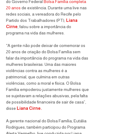
do Governo Federal 
Bolsa Família completa 
20 anos
 de existência. Durante uma live nas 
redes sociais, a vereadora do Recife pelo 
Partido dos Trabalhadores (PT), 
Liana 
Cirne
, falou sobre a importância do 
programa na vida das mulheres. 
“A gente não pode deixar de comemorar os 
20 anos de criação do Bolsa Família sem 
falar da importância do programa na vida das 
mulheres brasileiras. Uma das maiores 
violências contra as mulheres é a 
patrimonial, que culmina em outras 
violências, como a moral e física. O Bolsa 
Família empoderou justamente mulheres que 
se sujeitavam a relações abusivas, pela falta 
de possibilidade financeira de sair de casa”, 
disse
Liana Cirne.
A gerente nacional do Bolsa Família, Eutália 
Rodrigues, também participou do Programa 
Alerta Vermelho, live conduzida por Liana 