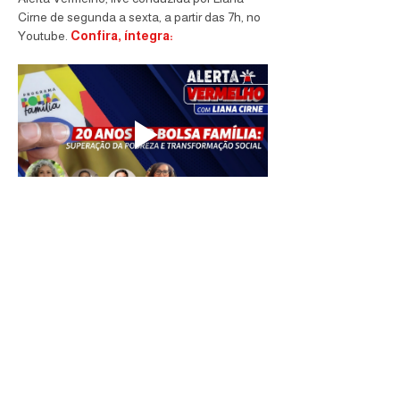
Cirne de segunda a sexta, a partir das 7h, no 
Youtube. 
Confira, íntegra:
A vereadora reforça que o programa está 
ligado a outros direitos fundamentais e citou 
o Estatuto da Criança e do Adolescente. 
“O Bolsa Família se reinventou e foi 
aprendendo a ser um programa 
interdisciplinar. Ele condiciona a imunização, 
os estudos e se articula com o Estatuto da 
Criança e do Adolescente, assim como 
outros direitos fundamentais. Transferência 