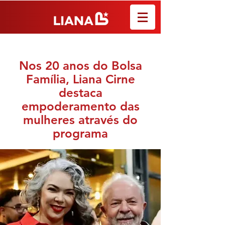
Nos 20 anos do Bolsa
Família, Liana Cirne
destaca
empoderamento das
mulheres através do
programa