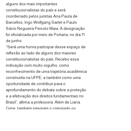
alguns dos mais importantes 
constitucionalistas do país e será 
coordenado pelos juristas Ana Paula de 
Barcellos, Ingo Wolfgang Sarlet e Paulo 
Sávio Nogueira Peixoto Maia. A designação 
foi oficializada por meio de Portaria, no dia 11 
de junho.
“Será uma honra participar desse espaço de 
reflexão ao lado de alguns dos maiores 
constitucionalistas do país. Recebo essa 
indicação com muito orgulho, como 
reconhecimento de uma trajetória acadêmica 
construída na UFPE, e também como uma 
oportunidade de contribuir para o 
aprofundamento do debate sobre a proteção 
e a efetivação dos direitos fundamentais no 
Brasil”, afirma a professora. Além de Liana 
Cirne, também integram o colegiado os 
professores Clèmerson Merlin Clève, Dirley 
da Cunha Junior e Jane Reis Gonçalves 
Pereira. 