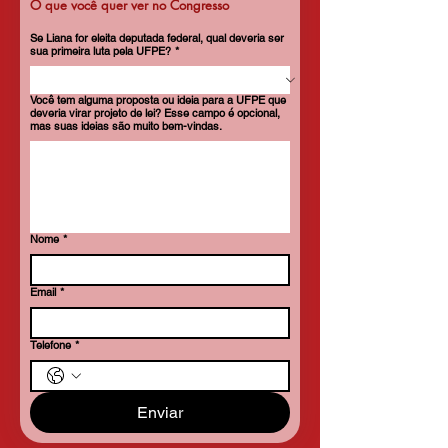
O que você quer ver no Congresso
Se Liana for eleita deputada federal, qual deveria ser
sua primeira luta pela UFPE?
*
Você tem alguma proposta ou ideia para a UFPE que
deveria virar projeto de lei? Esse campo é opcional,
mas suas ideias são muito bem-vindas.
Nome
*
Email
*
Telefone
*
Enviar