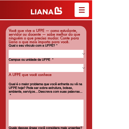
Você que vive a UFPE — como estudante, 
servidor ou docente — sabe melhor do que 
ninguém o que precisa mudar. Conte para 
Liana o que mais importa para você.
Qual o seu vínculo com a UFPE?
*
Campus ou unidade da UFPE
*
A UFPE que você conhece
Qual é o maior problema que você enfrenta ou vê na
UFPE hoje? Pode ser sobre estrutura, bolsas,
ambiente, serviços... Descreva com suas palavras...
*
Quais dessas áreas você considera mais urgentes?