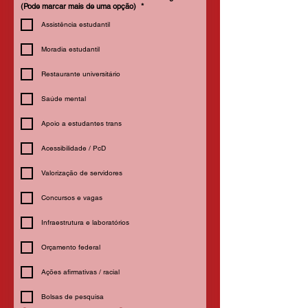
(Pode marcar mais de uma opção)
*
Assistência estudantil
Moradia estudantil
Restaurante universitário
Saúde mental
Apoio a estudantes trans
Acessibilidade / PcD
Valorização de servidores
Concursos e vagas
Infraestrutura e laboratórios
Orçamento federal
Ações afirmativas / racial
Bolsas de pesquisa