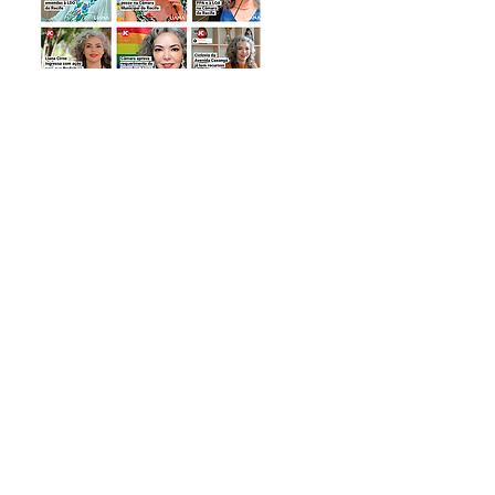
Com 100% de frequência e mais de mil
ações legislativas, dentre projetos de lei,
requerimentos, decretos, resoluções e
emendas, Liana tem se destacado na
Câmara Municipal do Recife, pela defesa
da cultura popular, da educação, da
saúde, da população LGBTIA+, das
mulheres e dos servidores municipais,
batendo recordes de produtividade.