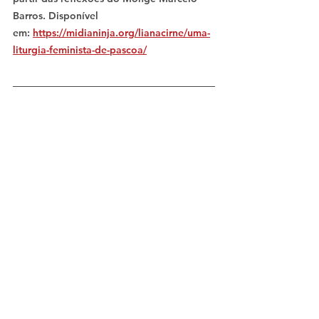
Barros. Disponível 
em: 
https://midianinja.org/lianacirne/uma-
liturgia-feminista-de-pascoa/
O pecado do mundo ou nossos pecados? 
Por quem Cristo se deu como Cordeiro?
Uma Liturgia Feminista de Páscoa